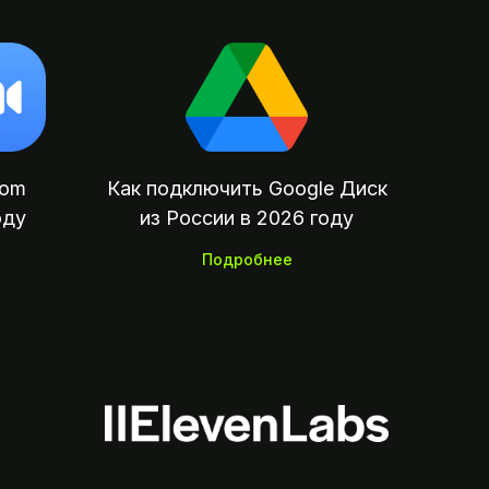
oom
Как подключить Google Диск
оду
из России в 2026 году
Подробнее
убежных сервисов, подписок,
пок и отелей из России