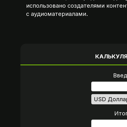
использовано создателями контен
с аудиоматериалами.
Вариант 1
Пришлите логин и 
от вашего аккау
КАЛЬКУЛ
Введ
Ито