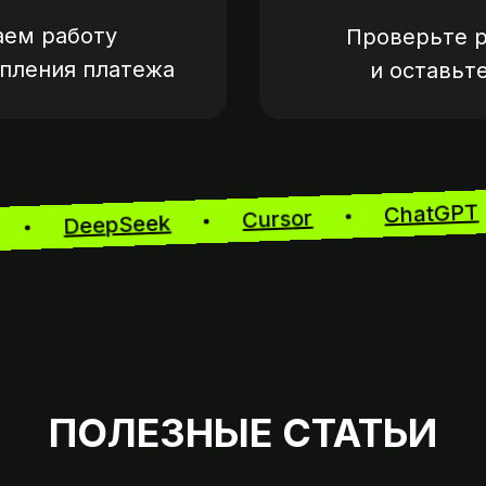
аем работу
Проверьте р
упления платежа
и оставьт
Chat
Cursor
DeepSeek
aft
ПОЛЕЗНЫЕ СТАТЬИ