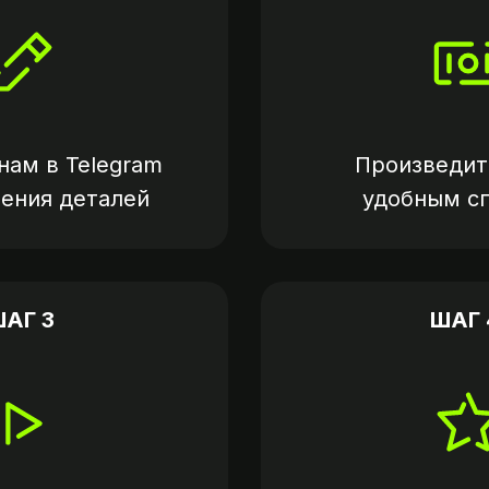
нам в
Telegram
Произведит
нения деталей
удобным с
АГ 3
ШАГ 