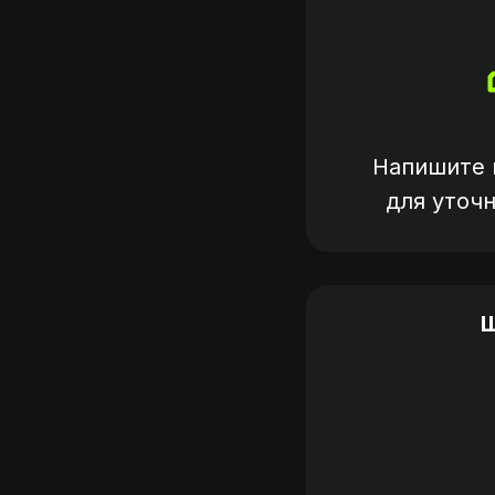
Напишите 
для уточ
Ш