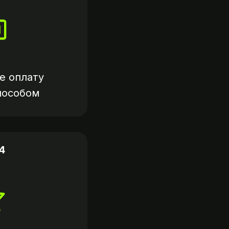
е оплату
пособом
4