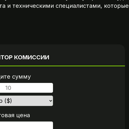
та и техническими специалистами, которые
Вариант 2
пароль
Пришлите ссылку на опл
нта
если это возможно
ЯТОР КОМИССИИ
ите сумму
говая цена