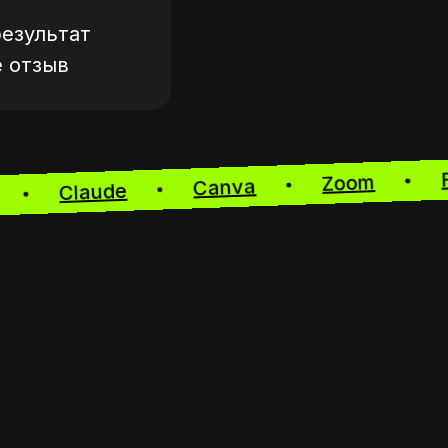
езультат
е
отзыв
Zoom
Canva
Claude
GPT