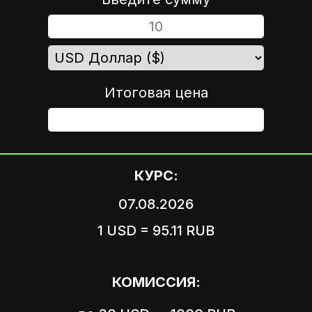
Итоговая цена
ШАГ 4
КУРС:
07.08.2026
1 USD = 95.11 RUB
Вариант 1
Пришлите логин и пароль
КОМИССИЯ:
от вашего аккаунта