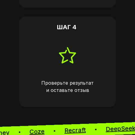
ШАГ 4
Проверьте результат
и оставьте
отзыв
DeepSe
Recraft
Coze
urney