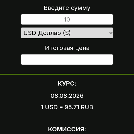
Введите сумму
Итоговая цена
ШАГ 4
КУРС:
08.08.2026
1 USD = 95.71 RUB
Вариант 1
Пришлите логин и пароль
КОМИССИЯ:
от вашего аккаунта