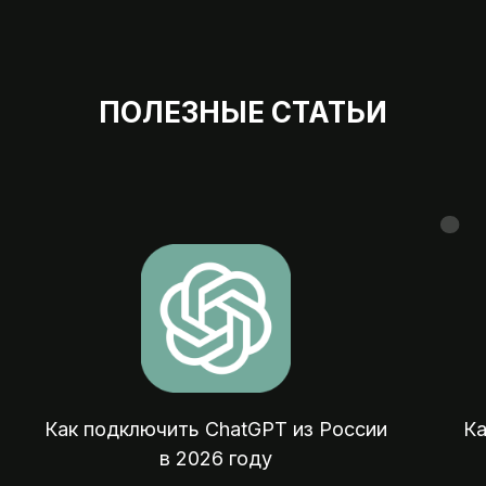
ПОЛЕЗНЫЕ СТАТЬИ
Мы на 
07:00 — 23:
Оплата зарубежных сервисов, подписок
покупок и отелей из России
Как подключить ChatGPT из России
Ка
в 2026 году