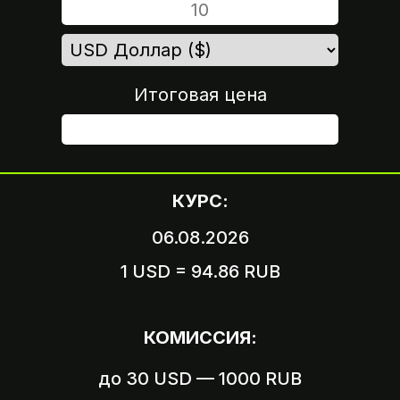
Итоговая цена
ШАГ 4
КУРС:
06.08.2026
1 USD = 94.86 RUB
Вариант 1
Пришлите логин и пароль
КОМИССИЯ:
от вашего аккаунта
до 30 USD — 1000 RUB
Вариант 2