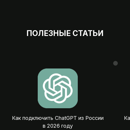
ПОЛЕЗНЫЕ СТАТЬИ
Мы на 
07:00 — 23:
Оплата зарубежных сервисов, подписок
покупок и отелей из России
Как подключить ChatGPT из России
Ка
в 2026 году