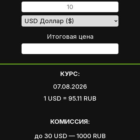
Итоговая цена
ШАГ 4
КУРС:
07.08.2026
1 USD = 95.11 RUB
Вариант 1
Пришлите логин и пароль
КОМИССИЯ:
от вашего аккаунта
до 30 USD — 1000 RUB
Вариант 2