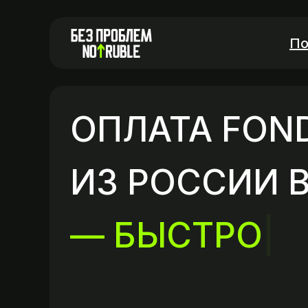
По
ОПЛАТА FON
ИЗ РОССИИ В
— БЫСТР
|