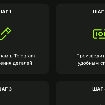
ШАГ 1
ШАГ 
нам в
Telegram
Произведит
нения деталей
удобным с
АГ 3
ШАГ 