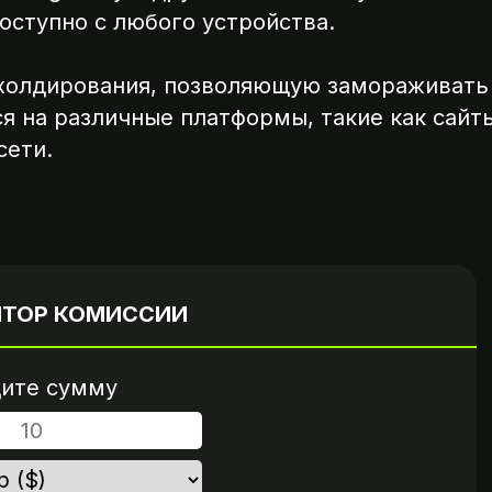
оступно с любого устройства.
КАЛЬКУЛЯТОР
ШАГ 4
 холдирования, позволяющую замораживать
ся на различные платформы, такие как сай
сети.
Вариант 2
пароль
Пришлите ссылку на опл
нта
если это возможно
ЯТОР КОМИССИИ
ите сумму