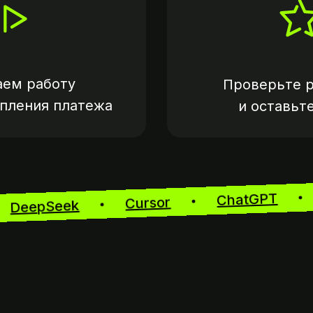
аем работу
Проверьте р
упления платежа
и оставьт
ChatGPT
Cursor
DeepSeek