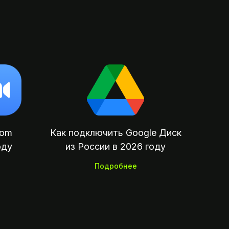
oom
Как подключить Google Диск
оду
из России в 2026 году
Подробнее
убежных сервисов, подписок,
пок и отелей из России