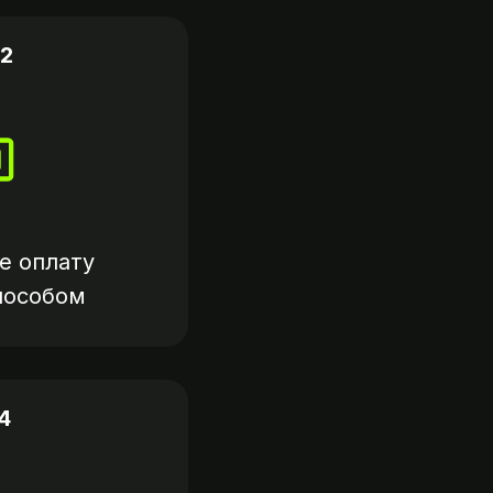
2
е оплату
пособом
4