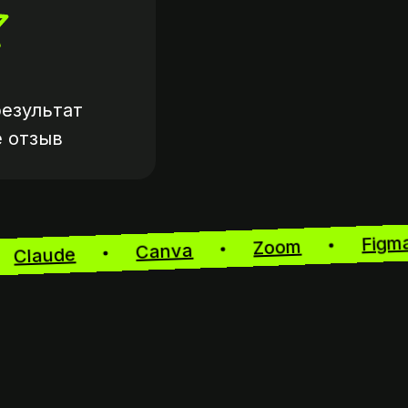
езультат
е
отзыв
F
Zoom
Canva
Claude