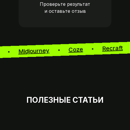
Проверьте результат
и оставьте
отзыв
Recraft
Coze
Midjourney
ew
ПОЛЕЗНЫЕ СТАТЬИ
Мы на 
07:00 — 23: