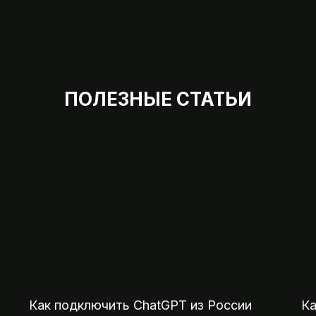
ПОЛЕЗНЫЕ СТАТЬИ
Мы на 
07:00 — 23:
Оплата зарубежных сервисов, подписок
покупок и отелей из России
Как подключить ChatGPT из России
Ка