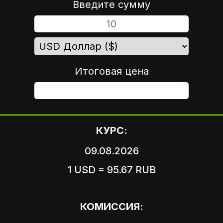
Введите сумму
Итоговая цена
ШАГ 4
КУРС:
09.08.2026
1 USD = 95.67 RUB
Вариант 1
Пришлите логин и пароль
КОМИССИЯ:
от вашего аккаунта