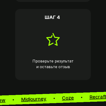
ШАГ 4
Проверьте результат
и оставьте
отзыв
Recra
Coze
Midjourney
View