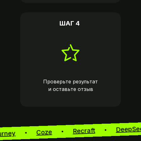
ШАГ 4
Проверьте результат
и оставьте
отзыв
Deep
Recraft
Coze
journey