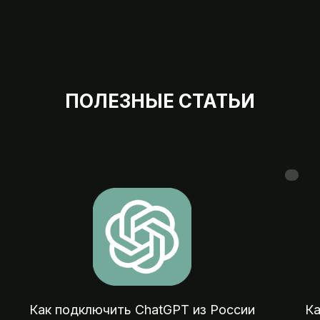
ПОЛЕЗНЫЕ СТАТЬИ
Мы на 
07:00 — 23:
Оплата зарубежных сервисов, подписок
покупок и отелей из России
Как подключить ChatGPT из России
Ка