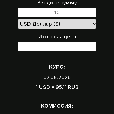
Введите сумму
Итоговая цена
ШАГ 4
КУРС:
07.08.2026
1 USD = 95.11 RUB
Вариант 1
Пришлите логин и пароль
КОМИССИЯ:
от вашего аккаунта