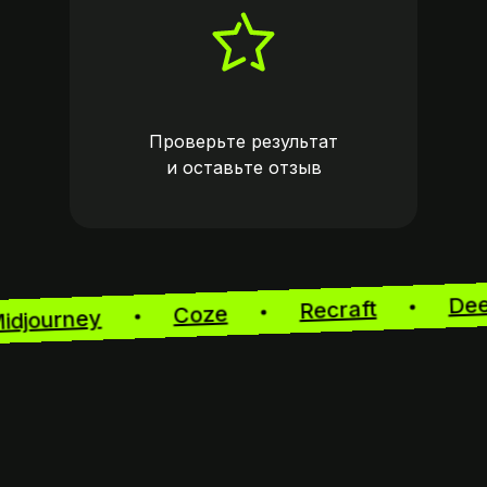
Проверьте результат
и оставьте
отзыв
D
Recraft
Coze
Midjourney