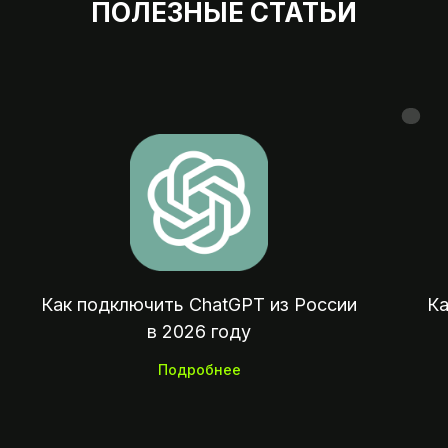
ПОЛЕЗНЫЕ СТАТЬИ
Мы на 
07:00 — 23:
Оплата зарубежных сервисов, подписок
покупок и отелей из России
Как подключить ChatGPT из России
Ка
в 2026 году
Подробнее