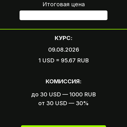
Итоговая цена
ШАГ 4
КУРС:
09.08.2026
1 USD = 95.67 RUB
Вариант 1
Пришлите логин и пароль
КОМИССИЯ:
от вашего аккаунта
до 30 USD — 1000 RUB
Вариант 2
Пришлите ссылку на оплату,
от 30 USD — 30%
если это возможно