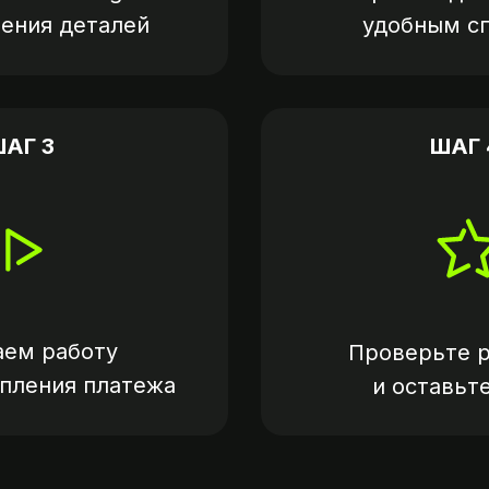
нения деталей
удобным с
АГ 3
ШАГ 
аем работу
Проверьте р
упления платежа
и оставьт