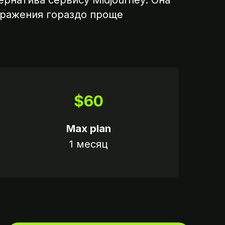
ернатива сервису Midjourney. Она
ображения гораздо проще
$60
Max plan
1 месяц
ату,