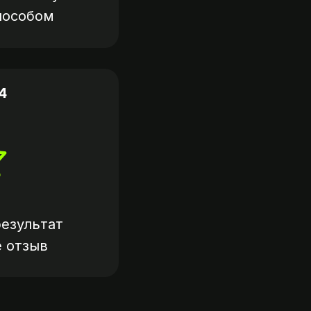
пособом
4
езультат
е
отзыв