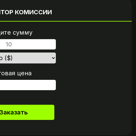
нта
если это возможно
ЯТОР КОМИССИИ
ите сумму
говая цена
Заказать