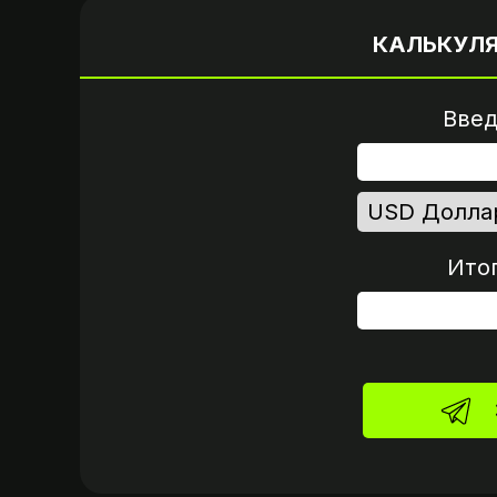
от вашего аккау
КАЛЬКУЛ
Введ
Ито