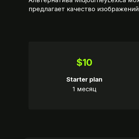
Альтернатива MidjourneyLexica мо
предлагает качество изображений,
$10
Starter plan
1 месяц
Вариант 1
Пришлите логин и 