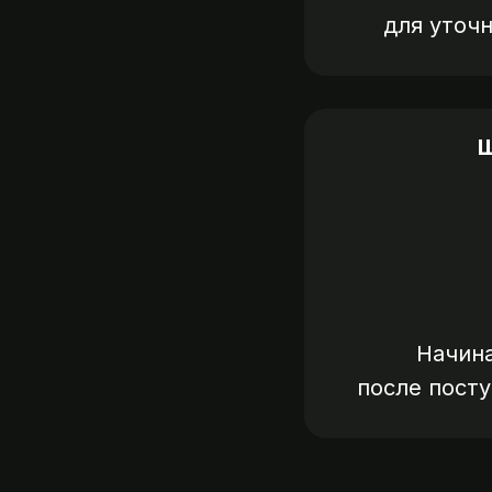
для уточ
Ш
Начин
после пост