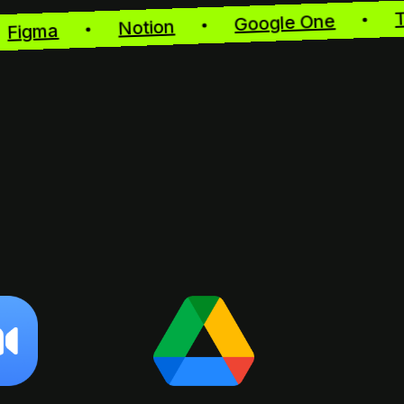
Google One
Notion
Figma