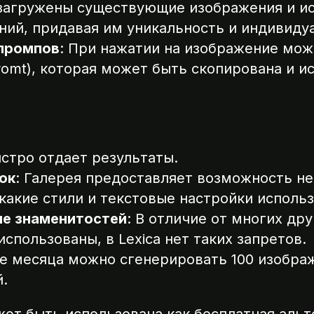
 загружены существующие изображения и ис
ний, придавая им уникальность и индивиду
 промпов
: При нажатии на изображение мо
romt), которая может быть скопирована и и
быстро отдает результаты.
ок
: Галерея предоставляет возможность не
 какие стили и текстовые настройки исполь
ие знаменитостей
: В отличие от многих др
спользованы, в Lexica нет таких запретов.
ие месяца можно сгенерировать 100 изобра
й.