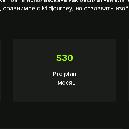
жет быть использована как бесплатная альт
 сравнимое с Midjourney, но создавать из
$30
КАЛЬКУЛЯТОР
ШАГ 4
Pro plan
1 месяц
Вариант 2
пароль
Пришлите ссылку на опл