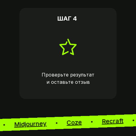
ШАГ 4
Проверьте результат
и оставьте
отзыв
Recraft
Coze
Midjourney
w