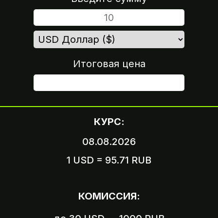
Итоговая цена
ШАГ 4
КУРС:
08.08.2026
1 USD = 95.71 RUB
Вариант 1
Пришлите логин и пароль
КОМИССИЯ:
от вашего аккаунта