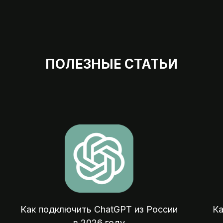
ПОЛЕЗНЫЕ СТАТЬИ
Мы на 
07:00 — 23:
Оплата зарубежных сервисов, подписок
покупок и отелей из России
Как подключить ChatGPT из России
Ка
в 2026 году