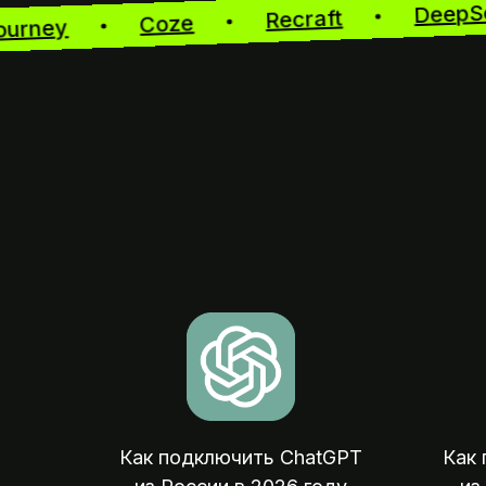
De
Recraft
Coze
Midjourney
Как подключить ChatGPT
Как 