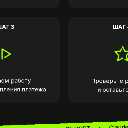
АГ 3
ШАГ 
аем работу
Проверьте р
упления платежа
и оставьт
Cl