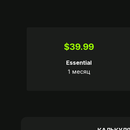
$39.99
Essential
1 месяц
Вариант 1
Пришлите логин и 
от вашего аккау