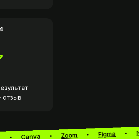
4
езультат
е
отзыв
Figma
Zoom
Canva
aude