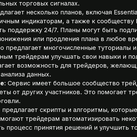
льных торговых сигналах.
длагает несколько планов, включая Essentia
личным индикаторам, а также к сообществу 
ть поддержку 24/7. Планы могут быть подпи
понижения или продления плана в любое вр
lgo предлагает многочисленные туториалы и
тным трейдерам улучшать свои навыки и по
агает возможность для трейдеров, желающ
 анализа данных.
ие
: Сервис имеет большое сообщество трей
веты от других участников. Это помогает т
рговли.
go предлагает скрипты и алгоритмы, которы
помогают трейдерам автоматизировать неко
ть процесс принятия решений и улучшить т