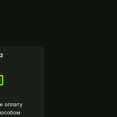
2
е оплату
пособом