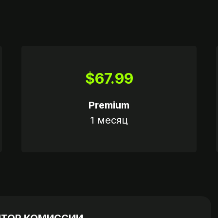
$67.99
КАЛЬКУЛЯТОР
ШАГ 4
Premium
1 месяц
Вариант 2
пароль
Пришлите ссылку на опл
нта
если это возможно