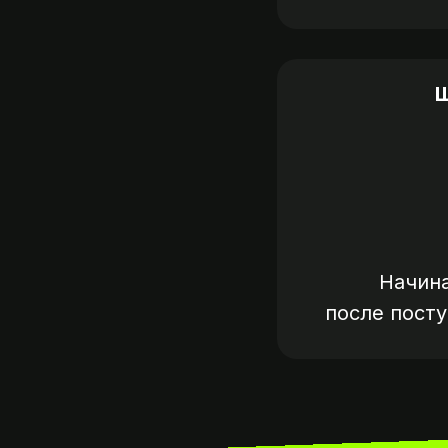
Ш
Начин
после пост