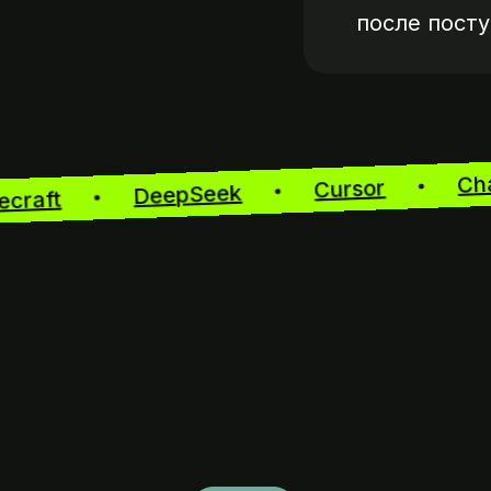
после пост
Cursor
DeepSeek
Recraft