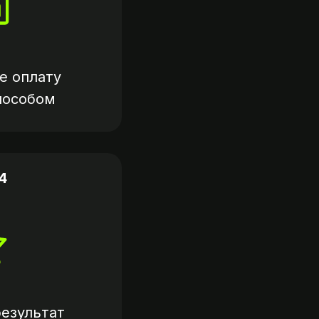
е оплату
пособом
4
езультат