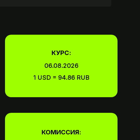
ату,
КУРС:
06.08.2026
1 USD = 94.86 RUB
КОМИССИЯ: