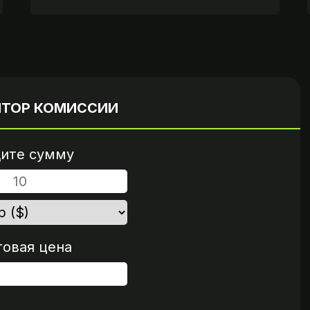
Вариант 2
пароль
Пришлите ссылку на опл
нта
если это возможно
ЯТОР КОМИССИИ
ите сумму
говая цена