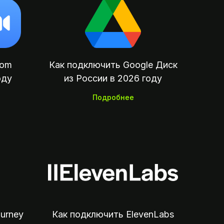
oom
Как подключить Google Диск
оду
из России в 2026 году
Подробнее
убежных сервисов, подписок,
пок и отелей из России
urney
Как подключить ElevenLabs