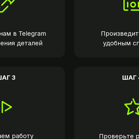
нам в
Telegram
Произведит
нения деталей
удобным с
АГ 3
ШАГ 
аем работу
Проверьте р