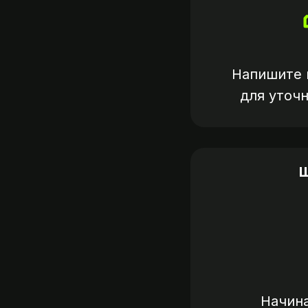
Напишите 
для уточ
Ш
Начин