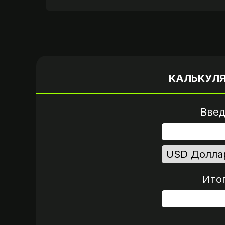
Вариант 1
Пришлите логин и 
от вашего аккау
КАЛЬКУЛ
Введ
Ито