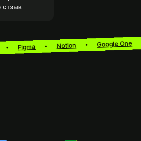
е
отзыв
Google On
Notion
Figma
oom