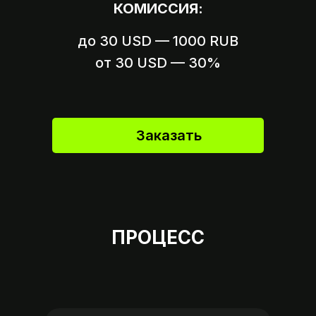
КОМИССИЯ:
от вашего аккаунта
до 30 USD — 1000 RUB
Вариант 2
Пришлите ссылку на оплату,
от 30 USD — 30%
если это возможно
Заказать
ПРОЦЕСС