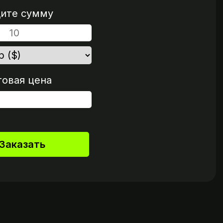
ите сумму
говая цена
Заказать