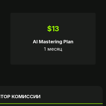
$13
КАЛЬКУЛЯТОР
ШАГ 4
AI Mastering Plan
1 месяц
Вариант 2
пароль
Пришлите ссылку на опл
нта
если это возможно
ЯТОР КОМИССИИ