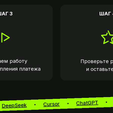
АГ 3
ШАГ 
аем работу
Проверьте р
упления платежа
и оставьт
ChatGPT
Cursor
DeepSeek