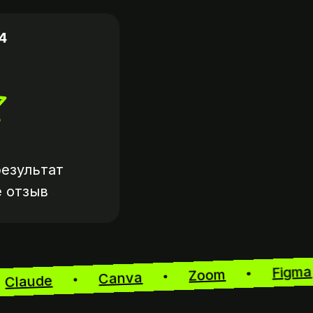
4
езультат
е
отзыв
F
Zoom
Canva
Claude