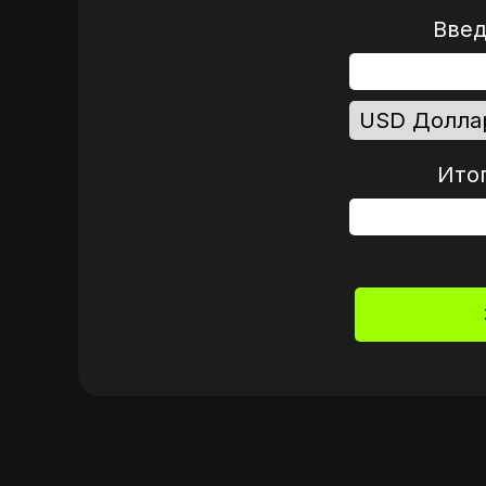
Введ
Ито