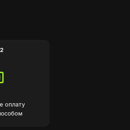
2
е оплату
пособом