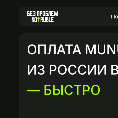
По
ОПЛАТА MUN
ИЗ РОССИИ В
— БЫ
|