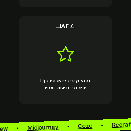
ШАГ 4
Проверьте результат
и оставьте
отзыв
Recr
Coze
Midjourney
gView