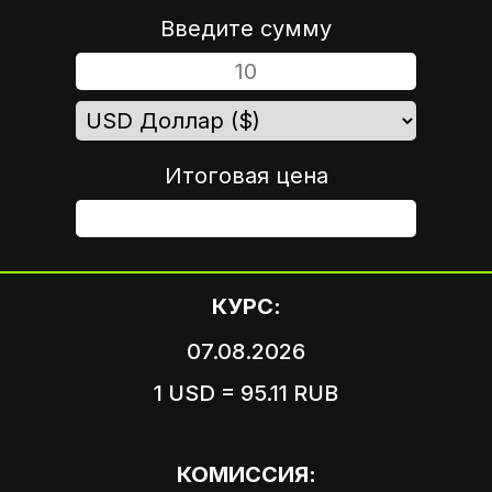
Введите сумму
Итоговая цена
ШАГ 4
КУРС:
07.08.2026
1 USD = 95.11 RUB
Вариант 1
Пришлите логин и пароль
КОМИССИЯ:
от вашего аккаунта