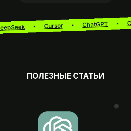
ChatGPT
Cursor
DeepSeek
ПОЛЕЗНЫЕ СТАТЬИ
Мы на 
07:00 — 23: