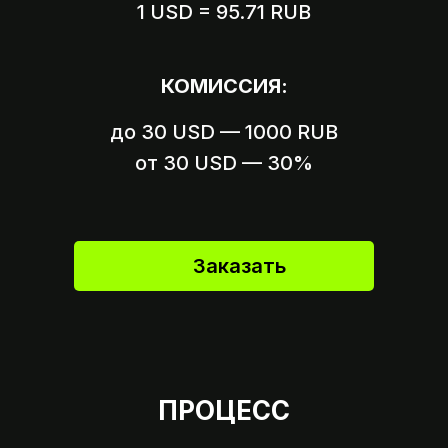
1 USD = 95.71 RUB
Вариант 1
Пришлите логин и пароль
КОМИССИЯ:
от вашего аккаунта
до 30 USD — 1000 RUB
Вариант 2
Пришлите ссылку на оплату,
от 30 USD — 30%
если это возможно
Заказать
ПРОЦЕСС