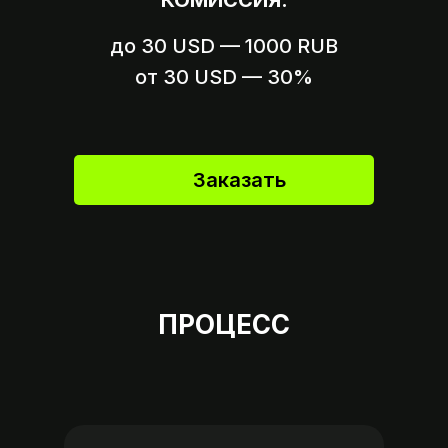
КОМИССИЯ:
от вашего аккаунта
до 30 USD — 1000 RUB
Вариант 2
Пришлите ссылку на оплату,
от 30 USD — 30%
если это возможно
Заказать
ПРОЦЕСС