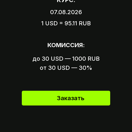
КУРС:
07.08.2026
1 USD = 95.11 RUB
Вариант 1
Пришлите логин и пароль
КОМИССИЯ:
от вашего аккаунта
до 30 USD — 1000 RUB
Вариант 2
Пришлите ссылку на оплату,
от 30 USD — 30%
если это возможно
Заказать