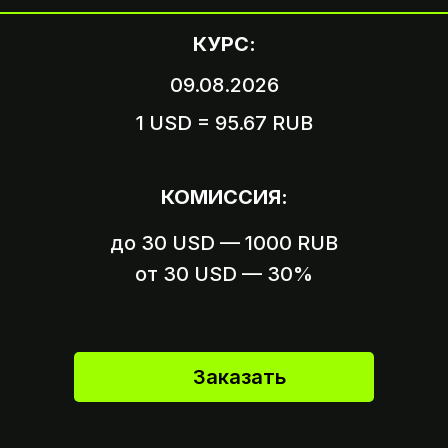
КУРС:
09.08.2026
1 USD = 95.67 RUB
Вариант 1
Пришлите логин и пароль
КОМИССИЯ:
от вашего аккаунта
до 30 USD — 1000 RUB
Вариант 2
Пришлите ссылку на оплату,
от 30 USD — 30%
если это возможно
Заказать