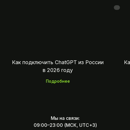
07:00 — 23:
Оплата зарубежных сервисов, подписок
покупок и отелей из России
Как подключить ChatGPT из России
Ка
в 2026 году
Подробнее
Мы на связи:
09:00–23:00 (МСК, UTC+3)