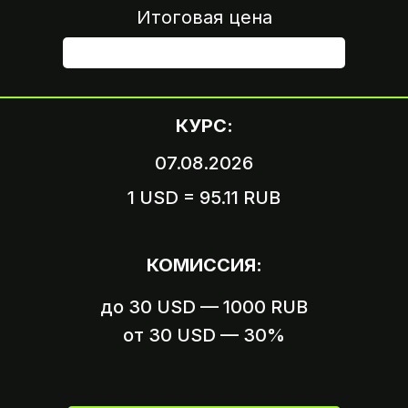
Итоговая цена
ШАГ 4
КУРС:
07.08.2026
1 USD = 95.11 RUB
Вариант 1
Пришлите логин и пароль
КОМИССИЯ:
от вашего аккаунта
до 30 USD — 1000 RUB
Вариант 2
Пришлите ссылку на оплату,
от 30 USD — 30%
если это возможно