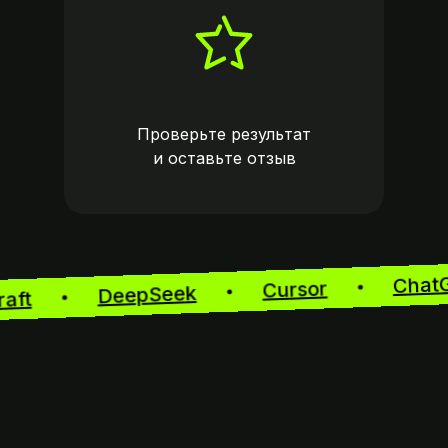
Проверьте результат
и оставьте
отзыв
Ch
Cursor
DeepSeek
ecraft