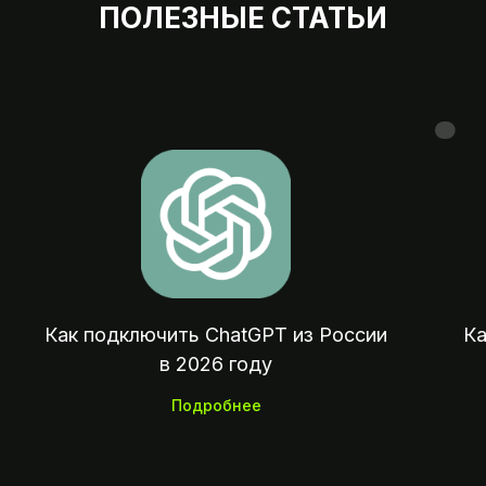
ПОЛЕЗНЫЕ СТАТЬИ
Мы на 
07:00 — 23:
Оплата зарубежных сервисов, подписок
покупок и отелей из России
Как подключить ChatGPT из России
Ка
в 2026 году
Подробнее